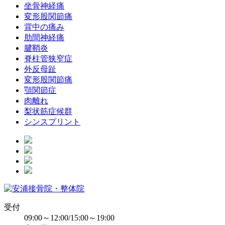
坐骨神経痛
変形股関節痛
背中の痛み
肋間神経痛
腱鞘炎
脊柱管狭窄症
外反母趾
変形股関節痛
顎関節症
肉離れ
梨状筋症候群
シンスプリント
受付
09:00～12:00/15:00～19:00