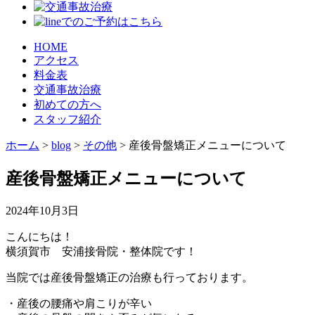
HOME
アクセス
料金表
交通事故治療
初めての方へ
スタッフ紹介
ホーム
>
blog
>
その他
>
産後骨盤矯正メニューについて
産後骨盤矯正メニューについて
2024年10月3日
こんにちは！
横須賀市 安浦接骨院・整体院です！
当院では産後骨盤矯正の治療も行っております。
・産後の腰痛や肩こりが辛い